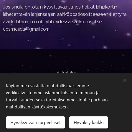
Jos sinulla on jotain kysyttävää tai jos haluat lahjakortin
lähetettävän lahjansaajan sähköpostiosoitteeseen tiettynä
ajankohtana, niin ole yhteydessä sähköpostitse
cosmic.iida@gmail.com.
Astroliekki
Käytämme evästeitä mahdollistaaksemme
Käyttöehdot
|
Tietosuojakäytäntö
verkkosivustomme asianmukaisen toiminnan ja
Evästeet
turvallisuuden sekä tarjotaksemme sinulle parhaan
mahdollisen käyttökokemuksen.
Lisää ostoskoriin
Hyväksy vain tarpeelliset
Hyväksy kaikki